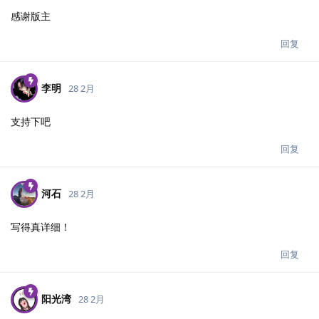
感谢版主
回复
李明
28 2月
支持下吧
回复
河石
28 2月
写得真详细！
回复
阳光湾
28 2月