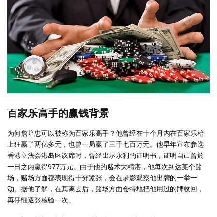
百家乐高手的赢钱背景
为何詹培忠可以被称为百家乐高手？他曾经在十个月内在百家乐枱
上狂赢了两亿多元，也曾一局赢了三千七百万元。他早年宣布参选
香港立法会港岛区议席时，曾经出示永利的证明书，证明自己曾於
一日之内赢得977万元。由于他的赌术太精湛，他每次到达某个赌
场，赌场方面都表现得十分紧张，会在录影观察他出牌的一举一
动。据他了解，在其离去后，赌场方面会特地把他用过的牌收回，
再仔细逐张检验一次。