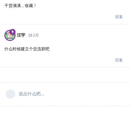
干货满满，收藏！
回复
汪宇
28 2月
什么时候建立个交流群吧
回复
说点什么吧...