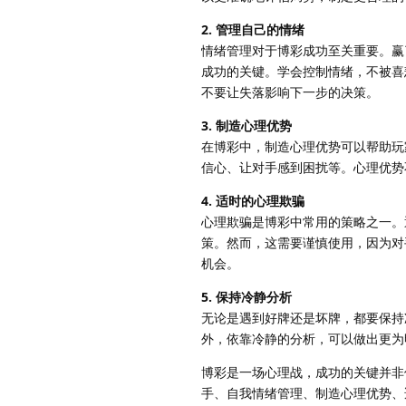
2. 管理自己的情绪
情绪管理对于博彩成功至关重要。赢
成功的关键。学会控制情绪，不被喜
不要让失落影响下一步的决策。
3. 制造心理优势
在博彩中，制造心理优势可以帮助玩
信心、让对手感到困扰等。心理优势
4. 适时的心理欺骗
心理欺骗是博彩中常用的策略之一。
策。然而，这需要谨慎使用，因为对
机会。
5. 保持冷静分析
无论是遇到好牌还是坏牌，都要保持
外，依靠冷静的分析，可以做出更为
博彩是一场心理战，成功的关键并非
手、自我情绪管理、制造心理优势、