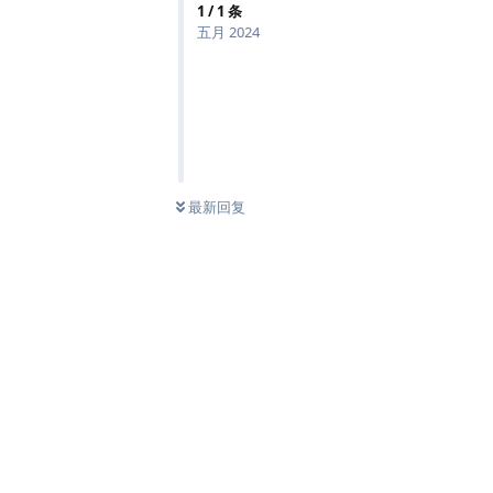
1
/
1
条
五月 2024
最新回复