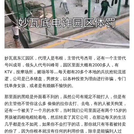
妙瓦底东汇园区，代理人是韦根，主管代号杰哥，还有一个主管代
号叫成哥，领头人代号叫峰哥，园区里面大概有2000多人，有
KTV，按摩场所，赌场等等….每天都有20多个本地的兵抗抢轮流巡
逻，公司是已杀猪盘，男撩女，以各种投资为理由进行诈骗，专门
找单身女孩，或者是有婚姻不愉快的。
那里面的黑暗是外面看不到的，虽然公司有规定不能打人，但是有
的主管他不管你这么多 偷偷的拉你去打、去电，有的人被关狗笼，
还有一个被关了一个月的水牢，当时我们公司里面还有两个15岁的
男孩被四根电棍轮着电，然后转卖了其它公司，在那边每天的生活
几乎都是生不如死，如果你不会打字的话，那你就只有等着被转卖
的份了，因为你根本就没有任何的利用价值，除非是能骗到人过