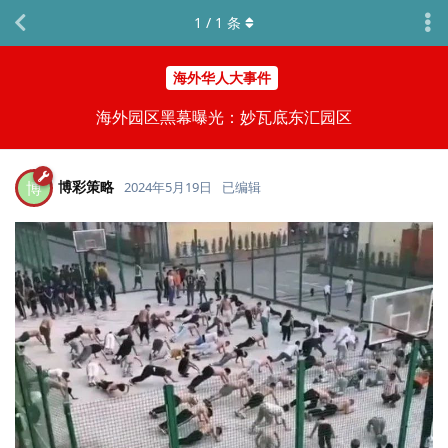
1
/
1
条
海外华人大事件
海外园区黑幕曝光：妙瓦底东汇园区
博彩策略
博
2024年5月19日
已编辑