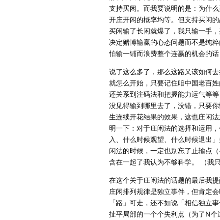
支持买闲。而我要说明的是：为什么
开庄开闲的概率均等。但支持买闲的
买闲输了长闲就爆了，我只输一手，
决定赌博输赢的心态问题而不是纯粹
怕输一铺而浪费整个连赢的机会的话
说了这么多了，那么这路又该如何去
就怎么开始，只要记住咱中国老百姓
还关系到注码法和把握能力运气等等
没见得输到哪里去了，没错，只要你
生连续开花结果的效果，这也庄闲法
明一下：对于庄闲法的选择和运用，
入、什么时候观望、什么时候退出」
闲法的时候，一定也别忘了止输点（
含在一起了我认为不够科学。 （我
在这个关于庄闲法的话题的最后我提
庄闲排列规律是独立事件，但肯定会
「路」可走，还不如说「相信独立事
扯平局部的一个个失利点（为了N个