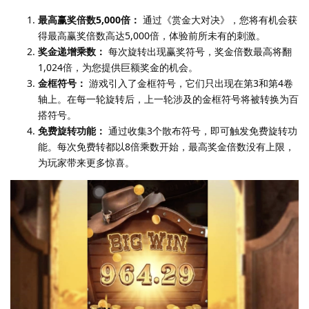
最高赢奖倍数5,000倍：
通过《赏金大对决》，您将有机会获
得最高赢奖倍数高达5,000倍，体验前所未有的刺激。
奖金递增乘数：
每次旋转出现赢奖符号，奖金倍数最高将翻
1,024倍，为您提供巨额奖金的机会。
金框符号：
游戏引入了金框符号，它们只出现在第3和第4卷
轴上。在每一轮旋转后，上一轮涉及的金框符号将被转换为百
搭符号。
免费旋转功能：
通过收集3个散布符号，即可触发免费旋转功
能。每次免费转都以8倍乘数开始，最高奖金倍数没有上限，
为玩家带来更多惊喜。