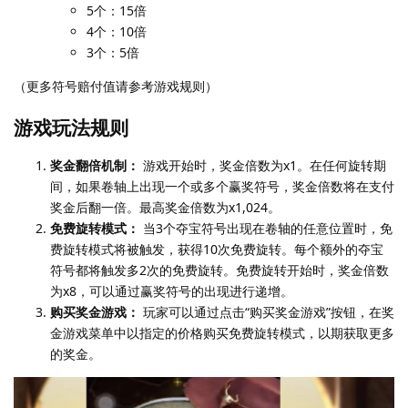
5个：15倍
4个：10倍
3个：5倍
（更多符号赔付值请参考游戏规则）
游戏玩法规则
奖金翻倍机制：
游戏开始时，奖金倍数为x1。在任何旋转期
间，如果卷轴上出现一个或多个赢奖符号，奖金倍数将在支付
奖金后翻一倍。最高奖金倍数为x1,024。
免费旋转模式：
当3个夺宝符号出现在卷轴的任意位置时，免
费旋转模式将被触发，获得10次免费旋转。每个额外的夺宝
符号都将触发多2次的免费旋转。免费旋转开始时，奖金倍数
为x8，可以通过赢奖符号的出现进行递增。
购买奖金游戏：
玩家可以通过点击“购买奖金游戏”按钮，在奖
金游戏菜单中以指定的价格购买免费旋转模式，以期获取更多
的奖金。