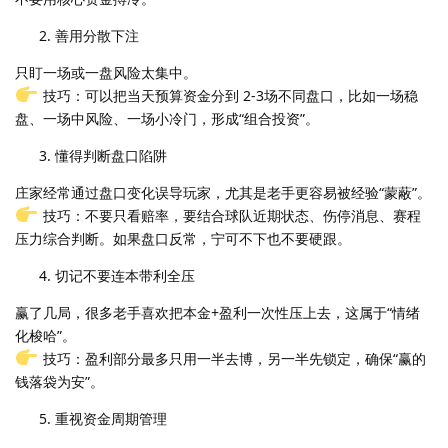
善用分散下注
只盯一场或一盘风险太集中。
技巧：可以把当天预算资金分到 2-3场不同盘口，比如一场稳
盘、一场中风险、一场小冷门，形成“组合投资”。
懂得判断盘口陷阱
庄家经常通过盘口变化误导玩家，尤其是老手更容易被经验“蒙蔽”。
技巧：不要只看赔率，要结合球队近期状态、伤停消息、赛程
压力综合判断。如果盘口反常，宁可不下也不要硬跟。
切记不要连本带利全压
赢了几局，很多老手喜欢把本金+盈利一次性压上去，这属于“情绪
化梭哈”。
技巧：盈利部分最多只用一半去博，另一半先锁定，确保“赢的
钱落袋为安”。
重视资金周期管理